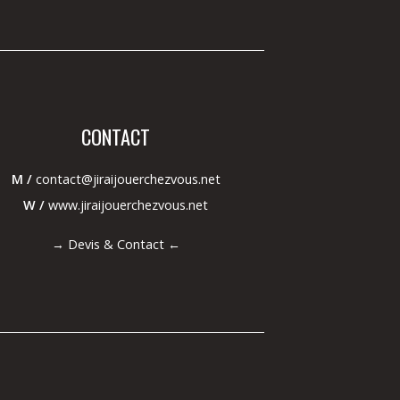
CONTACT
M /
contact@jiraijouerchezvous.net
W /
www.jiraijouerchezvous.net
→
Devis & Contact
←