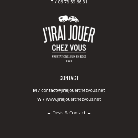
T /
06 78 59 66 31
CONTACT
M /
contact@jiraijouerchezvous.net
W /
www.jiraijouerchezvous.net
→
Devis & Contact
←